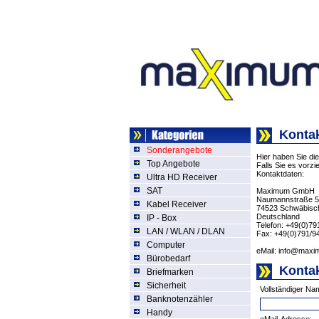
Kontak
Sonderangebote
Hier haben Sie di
Top Angebote
Falls Sie es vorz
Kontaktdaten:
Ultra HD Receiver
SAT
Maximum GmbH
Naumannstraße 5
Kabel Receiver
74523 Schwäbisch
Deutschland
IP - Box
Telefon: +49(0)7
LAN / WLAN / DLAN
Fax: +49(0)791/9
Computer
eMail:
info@maxi
Bürobedarf
Kontak
Briefmarken
Sicherheit
Vollständiger Na
Banknotenzähler
Handy