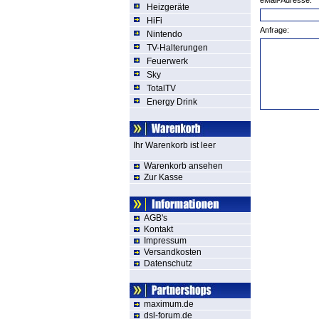
eMail-Adresse:
Heizgeräte
HiFi
Anfrage:
Nintendo
TV-Halterungen
Feuerwerk
Sky
TotalTV
Energy Drink
Ihr Warenkorb ist leer
Warenkorb ansehen
Zur Kasse
AGB's
Kontakt
Impressum
Versandkosten
Datenschutz
maximum.de
dsl-forum.de