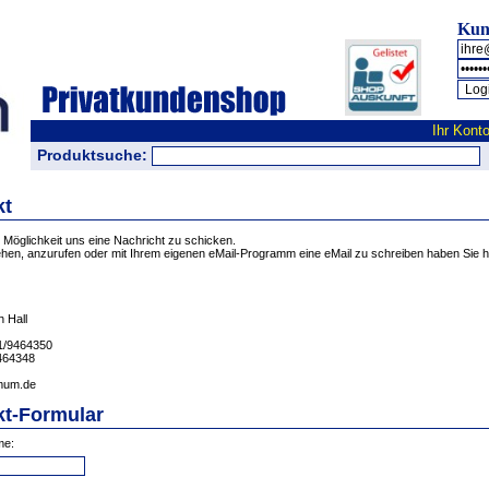
Kun
Ihr Kont
Produktsuche:
t
e Möglichkeit uns eine Nachricht zu schicken.
iehen, anzurufen oder mit Ihrem eigenen eMail-Programm eine eMail zu schreiben haben Sie h
 Hall
91/9464350
464348
mum.de
t-Formular
me: