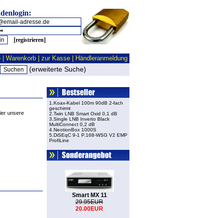
denlogin:
[registrieren]
o
|
Warenkorb
|
zur Kasse
|
Händleranmeldung
(erweiterte Suche)
1.Koax-Kabel 100m 90dB 2-fach
geschirmt
ier unsere
2.Twin LNB Smart Oxid 0,1 dB
3.Single LNB Inverto Black
MultiConnect 0,2 dB
4.NeotionBox 1000S
5.DiSEqC 9-1 P.168-WSG V2 EMP
ProfiLine
Smart MX 11
29.95EUR
20.00EUR