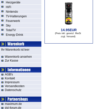
Heizgeräte
HiFi
Nintendo
TV-Halterungen
Feuerwerk
Sky
14.95EUR
TotalTV
(Preis inkl. gesetzl. MwSt
Energy Drink
zzgl. Versand
)
Ihr Warenkorb ist leer
Warenkorb ansehen
Zur Kasse
AGB's
Kontakt
Impressum
Versandkosten
Datenschutz
maximum.de
dsl-forum.de