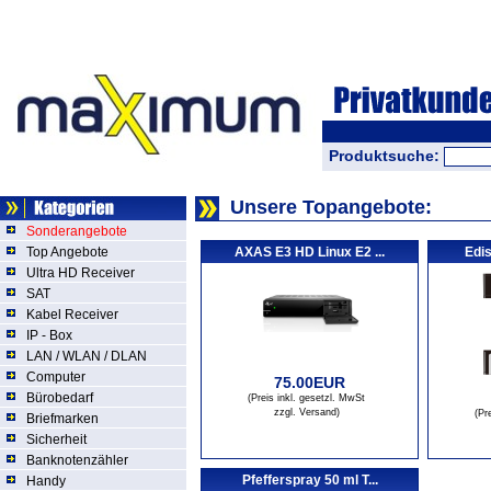
Produktsuche:
Unsere Topangebote:
Sonderangebote
Top Angebote
AXAS E3 HD Linux E2 ...
Edis
Ultra HD Receiver
SAT
Kabel Receiver
IP - Box
LAN / WLAN / DLAN
Computer
75.00EUR
Bürobedarf
(Preis inkl. gesetzl. MwSt
zzgl. Versand
)
(Pr
Briefmarken
Sicherheit
Banknotenzähler
Pfefferspray 50 ml T...
Handy