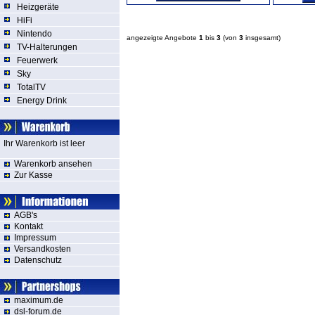
Heizgeräte
HiFi
Nintendo
angezeigte Angebote
1
bis
3
(von
3
insgesamt)
TV-Halterungen
Feuerwerk
Sky
TotalTV
Energy Drink
Ihr Warenkorb ist leer
Warenkorb ansehen
Zur Kasse
AGB's
Kontakt
Impressum
Versandkosten
Datenschutz
maximum.de
dsl-forum.de