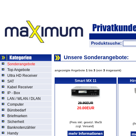
Produktsuche:
Unsere Sonderangebote:
Sonderangebote
Top Angebote
angezeigte Angebote
1
bis
3
(von
3
insgesamt)
Ultra HD Receiver
Smart MX 11
Hir
SAT
Kabel Receiver
IP - Box
LAN / WLAN / DLAN
29.95EUR
Computer
20.00EUR
Bürobedarf
Briefmarken
Sicherheit
(Preis inkl. gesetzl. MwSt
(P
zzgl. Versand
)
Banknotenzähler
Handy