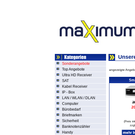
Unsere
Sonderangebote
Top Angebote
angezeigte Ange
Ultra HD Receiver
Sma
SAT
Kabel Receiver
IP - Box
LAN / WLAN / DLAN
2
Computer
2
Bürobedarf
Briefmarken
Sicherheit
(Preis in
zzg
Banknotenzähler
Handy