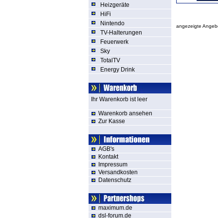
Heizgeräte
HiFi
Nintendo
angezeigte Ange
TV-Halterungen
Feuerwerk
Sky
TotalTV
Energy Drink
Ihr Warenkorb ist leer
Warenkorb ansehen
Zur Kasse
AGB's
Kontakt
Impressum
Versandkosten
Datenschutz
maximum.de
dsl-forum.de