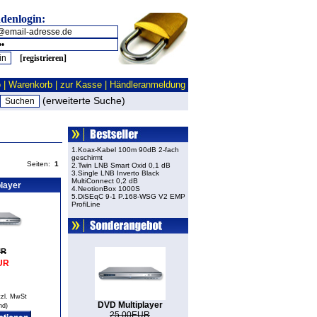
denlogin:
[registrieren]
o
|
Warenkorb
|
zur Kasse
|
Händleranmeldung
(erweiterte Suche)
1.Koax-Kabel 100m 90dB 2-fach
geschirmt
Seiten:
1
2.Twin LNB Smart Oxid 0,1 dB
3.Single LNB Inverto Black
MultiConnect 0,2 dB
layer
4.NeotionBox 1000S
5.DiSEqC 9-1 P.168-WSG V2 EMP
ProfiLine
UR
UR
etzl. MwSt
DVD Multiplayer
nd
)
25.00EUR