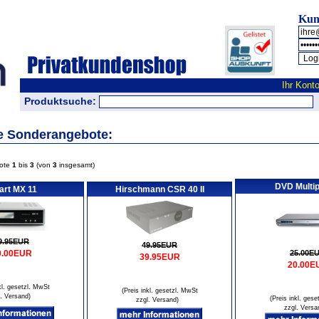
Kun
Ihr Kont
Produktsuche:
 Sonderangebote:
bote
1
bis
3
(von
3
insgesamt)
DVD Multip
rt MX 11
Hirschmann CSR 40 II
9.95EUR
49.95EUR
0.00EUR
25.00E
39.95EUR
20.00E
kl. gesetzl. MwSt
(Preis inkl. gesetzl. MwSt
l. Versand
)
(Preis inkl. ges
zzgl. Versand
)
zzgl. Versa