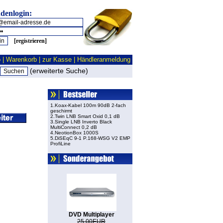
denlogin:
[registrieren]
o
|
Warenkorb
|
zur Kasse
|
Händleranmeldung
(erweiterte Suche)
1.Koax-Kabel 100m 90dB 2-fach
geschirmt
2.Twin LNB Smart Oxid 0,1 dB
3.Single LNB Inverto Black
MultiConnect 0,2 dB
4.NeotionBox 1000S
5.DiSEqC 9-1 P.168-WSG V2 EMP
ProfiLine
DVD Multiplayer
25.00EUR