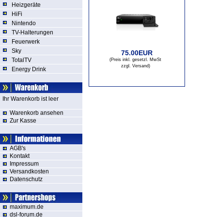
Heizgeräte
HiFi
Nintendo
TV-Halterungen
Feuerwerk
Sky
75.00EUR
TotalTV
(Preis inkl. gesetzl. MwSt
zzgl. Versand
)
Energy Drink
Ihr Warenkorb ist leer
Warenkorb ansehen
Zur Kasse
AGB's
Kontakt
Impressum
Versandkosten
Datenschutz
maximum.de
dsl-forum.de