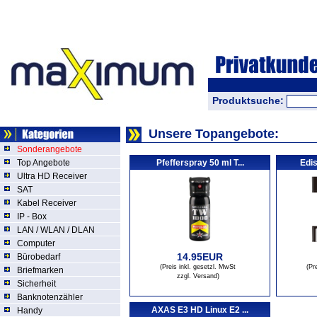
Produktsuche:
Unsere Topangebote:
Sonderangebote
Top Angebote
Pfefferspray 50 ml T...
Edis
Ultra HD Receiver
SAT
Kabel Receiver
IP - Box
LAN / WLAN / DLAN
Computer
14.95EUR
Bürobedarf
(Preis inkl. gesetzl. MwSt
(Pr
Briefmarken
zzgl. Versand
)
Sicherheit
Banknotenzähler
AXAS E3 HD Linux E2 ...
Handy