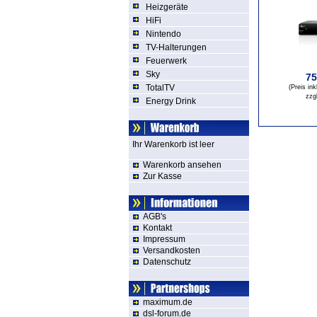
Heizgeräte
HiFi
Nintendo
TV-Halterungen
Feuerwerk
Sky
7
TotalTV
(Preis in
zzg
Energy Drink
Ihr Warenkorb ist leer
Warenkorb ansehen
Zur Kasse
AGB's
Kontakt
Impressum
Versandkosten
Datenschutz
maximum.de
dsl-forum.de