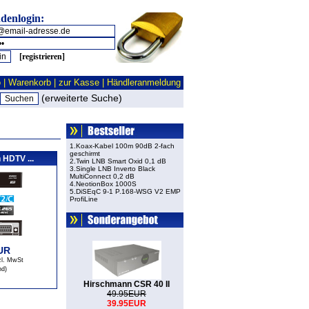
denlogin:
[registrieren]
o
|
Warenkorb
|
zur Kasse
|
Händleranmeldung
(erweiterte Suche)
1.Koax-Kabel 100m 90dB 2-fach
geschirmt
 HDTV ...
2.Twin LNB Smart Oxid 0,1 dB
3.Single LNB Inverto Black
MultiConnect 0,2 dB
4.NeotionBox 1000S
5.DiSEqC 9-1 P.168-WSG V2 EMP
ProfiLine
EUR
etzl. MwSt
nd
)
Hirschmann CSR 40 II
49.95EUR
39.95EUR