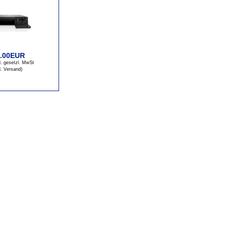
5.00EUR
kl. gesetzl. MwSt
l. Versand
)