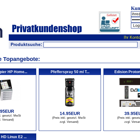
Kun
Ihr Kont
Produktsuche:
 Topangebote:
pier HP Home...
Pfefferspray 50 ml T...
Edision Proton
.95EUR
14.95EUR
39.95
kl. gesetzl. MwSt
(Preis inkl. gesetzl. MwSt
(Preis inkl. ges
l. Versand
)
zzgl. Versand
)
zzgl. Versa
HD Linux E2 ...