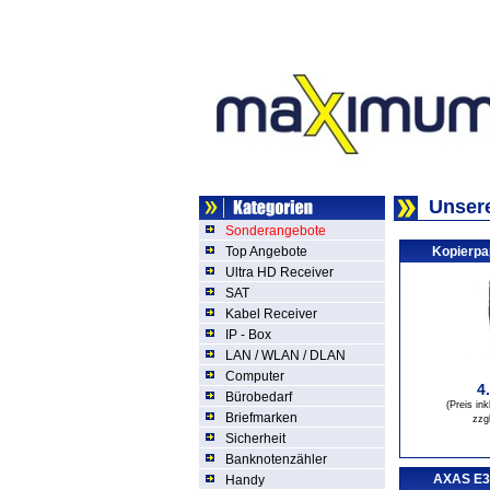
Unsere
Sonderangebote
Top Angebote
Kopierpa
Ultra HD Receiver
SAT
Kabel Receiver
IP - Box
LAN / WLAN / DLAN
Computer
4
Bürobedarf
(Preis in
Briefmarken
zzg
Sicherheit
Banknotenzähler
AXAS E3 
Handy