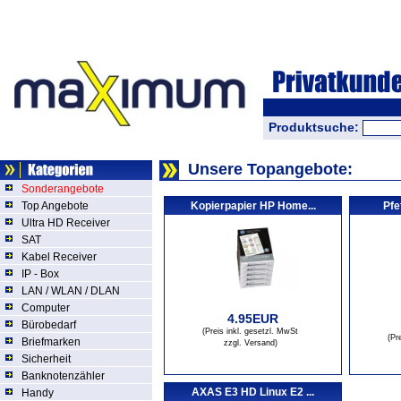
Produktsuche:
Unsere Topangebote:
Sonderangebote
Top Angebote
Kopierpapier HP Home...
Pfe
Ultra HD Receiver
SAT
Kabel Receiver
IP - Box
LAN / WLAN / DLAN
Computer
4.95EUR
Bürobedarf
(Preis inkl. gesetzl. MwSt
(Pr
Briefmarken
zzgl. Versand
)
Sicherheit
Banknotenzähler
AXAS E3 HD Linux E2 ...
Handy