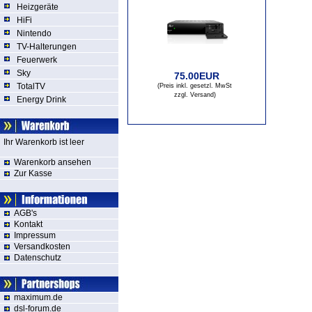
Heizgeräte
HiFi
Nintendo
TV-Halterungen
Feuerwerk
Sky
75.00EUR
TotalTV
(Preis inkl. gesetzl. MwSt
zzgl. Versand
)
Energy Drink
Ihr Warenkorb ist leer
Warenkorb ansehen
Zur Kasse
AGB's
Kontakt
Impressum
Versandkosten
Datenschutz
maximum.de
dsl-forum.de